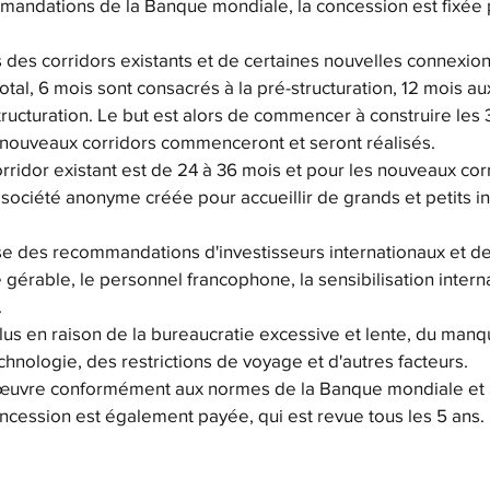
mandations de la Banque mondiale, la concession est fixée 
 des corridors existants et de certaines nouvelles connexio
al, 6 mois sont consacrés à la pré-structuration, 12 mois aux
structuration. Le but est alors de commencer à construire le
 nouveaux corridors commenceront et seront réalisés.
rridor existant est de 24 à 36 mois et pour les nouveaux corr
société anonyme créée pour accueillir de grands et petits in
base des recommandations d'investisseurs internationaux et de
e gérable, le personnel francophone, la sensibilisation interna
.
us en raison de la bureaucratie excessive et lente, du manq
technologie, des restrictions de voyage et d'autres facteurs.
 œuvre conformément aux normes de la Banque mondiale et
cession est également payée, qui est revue tous les 5 ans.